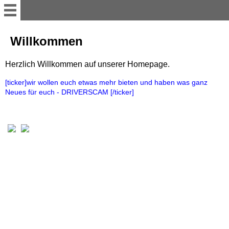
Willkommen
Willkommen
Herzlich Willkommen auf unserer Homepage.
unser Team
[ticker]wir wollen euch etwas mehr bieten und haben was ganz
Neues für euch - DRIVERSCAM [/ticker]
unsere Fahrschule
Driverscam
Termine
Ausbildungsklassen
Online Lernsystem